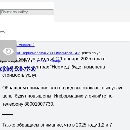
Изменение цен с 1 января
2025 года
Категория:
Новости
Центр в ст. Анапской
1,202
Центр по ул. Черноморская 28-Б
Омелькова 14-б
Центр по ул.
Уважаемые посетители! С 1 января 2025 года в
Красноармейская 15
Скорая помощь
медицинских центрах “Неомед” будет изменена
8(800) 100-77-30
стоимость услуг.
Обращаем внимание, что на ряд высококлассных услуг
цены будут повышены. Информацию уточняйте по
телефону 88001007730.
____
Также обращаем внимание, что в 2025 году 1,2 и 7