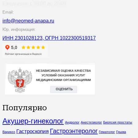
Ежедневно с 08:00 до 20:00
Email:
info@neomed-anapa.ru
Юр. информация:
ИНН 2301028123, ОГРН 1022300519317
Популярно
Акушер-гинеколог
Андролог
Анестезиолог
Биопсия простаты
Гастроэнтеролог
Гастроскопия
Варикоз
Гематолог
Грыжа