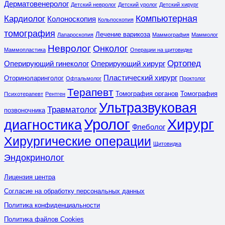
Дерматовенеролог
Детский невролог
Детский уролог
Детский хирург
Компьютерная
Кардиолог
Колоноскопия
Кольпоскопия
томография
Лечение варикоза
Лапароскопия
Маммография
Маммолог
Невролог
Онколог
Маммопластика
Операции на щитовидке
Ортопед
Оперирующий гинеколог
Оперирующий хирург
Пластический хирург
Оториноларинголог
Офтальмолог
Проктолог
Терапевт
Томография органов
Томография
Психотерапевт
Рентген
Ультразвуковая
Травматолог
позвоночника
Уролог
Хирург
диагностика
Флеболог
Хирургические операции
Щитовидка
Эндокринолог
Лицензия центра
Согласие на обработку персональных данных
Политика конфиденциальности
Политика файлов Cookies