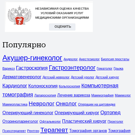
Популярно
Акушер-гинеколог
Андролог
Анестезиолог
Биопсия простаты
Гастроэнтеролог
Гастроскопия
Варикоз
Гематолог
Грыжа
Дерматовенеролог
Детский невролог
Детский уролог
Детский хирург
Компьютерная
Кардиолог
Колоноскопия
Кольпоскопия
томография
Лечение варикоза
Лапароскопия
Маммография
Маммолог
Невролог
Онколог
Маммопластика
Операции на щитовидке
Ортопед
Оперирующий гинеколог
Оперирующий хирург
Пластический хирург
Оториноларинголог
Офтальмолог
Проктолог
Терапевт
Томография органов
Томография
Психотерапевт
Рентген