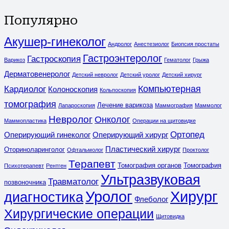
Популярно
Акушер-гинеколог
Андролог
Анестезиолог
Биопсия простаты
Гастроэнтеролог
Гастроскопия
Варикоз
Гематолог
Грыжа
Дерматовенеролог
Детский невролог
Детский уролог
Детский хирург
Компьютерная
Кардиолог
Колоноскопия
Кольпоскопия
томография
Лечение варикоза
Лапароскопия
Маммография
Маммолог
Невролог
Онколог
Маммопластика
Операции на щитовидке
Ортопед
Оперирующий гинеколог
Оперирующий хирург
Пластический хирург
Оториноларинголог
Офтальмолог
Проктолог
Терапевт
Томография органов
Томография
Психотерапевт
Рентген
Ультразвуковая
Травматолог
позвоночника
Уролог
Хирург
диагностика
Флеболог
Хирургические операции
Щитовидка