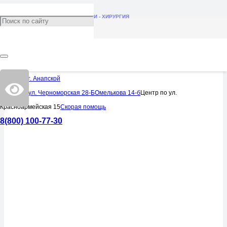
ВРАЧИ
УСЛУГИ
ВРАЧИ - ХИРУРГИЯ
ВРАЧИ - ХИРУРГИЯ
ВРАЧИ
ВРАЧИ
ВРАЧИ - ОМЕЛЬКОВА
ВРАЧИ - ОМЕЛЬКОВА
ВРАЧИ - ОМЕЛЬКОВА
ВРАЧИ - ОМЕЛЬКОВА
ВРАЧИ - ОМЕЛЬКОВА
ВРАЧИ - ХИРУРГИЯ
Ультразвуковая
диагностика
Центр в ст. Анапской
Центр по ул. Черноморская 28-Б
Омелькова 14-б
Центр по ул.
Красноармейская 15
Скорая помощь
8(800) 100-77-30