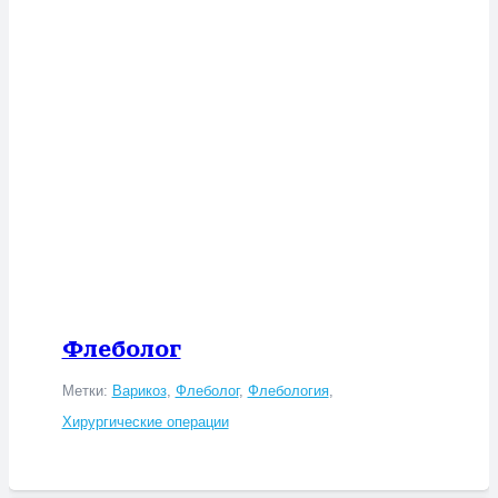
Флеболог
Метки:
Варикоз
,
Флеболог
,
Флебология
,
Хирургические операции