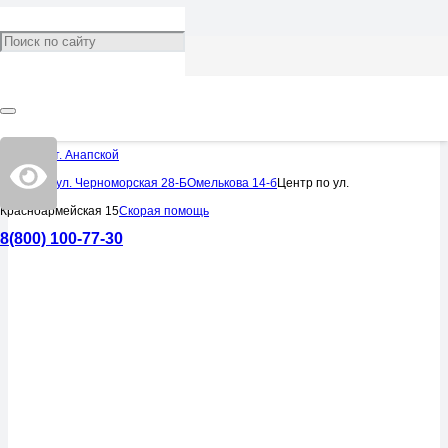
УСЛУГИ
УСЛУГИ
УСЛУГИ
УСЛУГИ
УСЛУГИ
УСЛУГИ
УСЛУГИ
УСЛУГИ
УСЛУГИ
УСЛУГИ
Хирургические операции
Центр в ст. Анапской
Центр по ул. Черноморская 28-Б
Омелькова 14-б
Центр по ул.
Красноармейская 15
Скорая помощь
8(800) 100-77-30