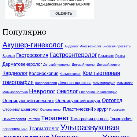
Популярно
Акушер-гинеколог
Андролог
Анестезиолог
Биопсия простаты
Гастроэнтеролог
Гастроскопия
Варикоз
Гематолог
Грыжа
Дерматовенеролог
Детский невролог
Детский уролог
Детский хирург
Компьютерная
Кардиолог
Колоноскопия
Кольпоскопия
томография
Лечение варикоза
Лапароскопия
Маммография
Маммолог
Невролог
Онколог
Маммопластика
Операции на щитовидке
Ортопед
Оперирующий гинеколог
Оперирующий хирург
Пластический хирург
Оториноларинголог
Офтальмолог
Проктолог
Терапевт
Томография органов
Томография
Психотерапевт
Рентген
Ультразвуковая
Травматолог
позвоночника