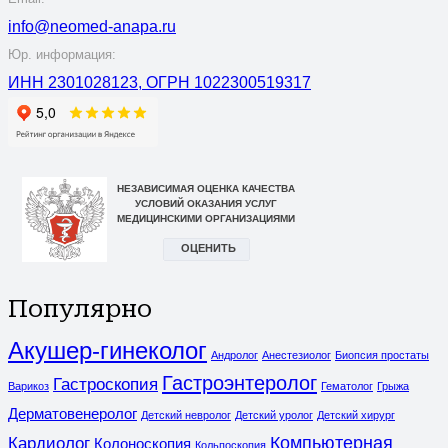
info@neomed-anapa.ru
Юр. информация:
ИНН 2301028123, ОГРН 1022300519317
Популярно
Акушер-гинеколог
Андролог
Анестезиолог
Биопсия простаты
Гастроэнтеролог
Гастроскопия
Варикоз
Гематолог
Грыжа
Дерматовенеролог
Детский невролог
Детский уролог
Детский хирург
Компьютерная
Кардиолог
Колоноскопия
Кольпоскопия