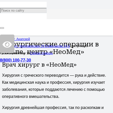
Хирургические операции
Категория:
Услуги
6,563
Центр в ст. Анапской
Хирургические операции в
Центр по ул. Черноморская 28-Б
Омелькова 14-б
Центр по ул.
Анапе, центр «НеоМед»
Красноармейская 15
Скорая помощь
8(800) 100-77-30
Врач хирург в «НеоМед»
Хирургия с греческого переводится — рука и действие.
Как медицинская наука и профессия, хирургия изучает
заболевания, которые поддаются лечению с помощью
оперативного вмешательства.
Хирургия древнейшая профессия, так по раскопкам и