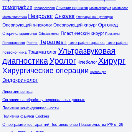
томография
Лечение варикоза
Лапароскопия
Маммография
Маммолог
Невролог
Онколог
Маммопластика
Операции на щитовидке
Ортопед
Оперирующий гинеколог
Оперирующий хирург
Пластический хирург
Оториноларинголог
Офтальмолог
Проктолог
Терапевт
Томография органов
Томография
Психотерапевт
Рентген
Ультразвуковая
Травматолог
позвоночника
Уролог
Хирург
диагностика
Флеболог
Хирургические операции
Щитовидка
Эндокринолог
Лицензия центра
Согласие на обработку персональных данных
Политика конфиденциальности
Политика файлов Cookies
О программе гос гарантий Постановление Правительства РФ от 29