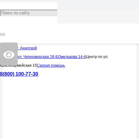
УСЛУГИ
УСЛУГИ
УСЛУГИ
Томография позвоночника
Центр в ст. Анапской
Центр по ул. Черноморская 28-Б
Омелькова 14-б
Центр по ул.
Красноармейская 15
Скорая помощь
8(800) 100-77-30