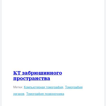
КТ забрюшинного
пространства
Метки:
Компьютерная томография
,
Томография
органов
,
Томография позвоночника