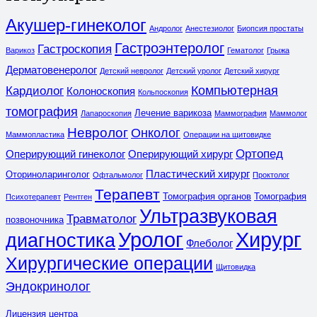
Акушер-гинеколог
Андролог
Анестезиолог
Биопсия простаты
Гастроэнтеролог
Гастроскопия
Варикоз
Гематолог
Грыжа
Дерматовенеролог
Детский невролог
Детский уролог
Детский хирург
Компьютерная
Кардиолог
Колоноскопия
Кольпоскопия
томография
Лечение варикоза
Лапароскопия
Маммография
Маммолог
Невролог
Онколог
Маммопластика
Операции на щитовидке
Ортопед
Оперирующий гинеколог
Оперирующий хирург
Пластический хирург
Оториноларинголог
Офтальмолог
Проктолог
Терапевт
Томография органов
Томография
Психотерапевт
Рентген
Ультразвуковая
Травматолог
позвоночника
Уролог
Хирург
диагностика
Флеболог
Хирургические операции
Щитовидка
Эндокринолог
Лицензия центра