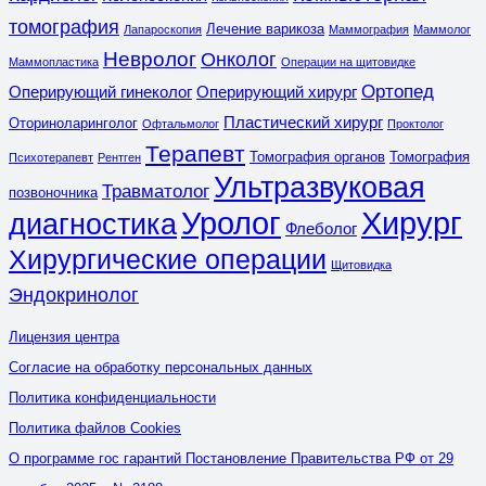
томография
Лечение варикоза
Лапароскопия
Маммография
Маммолог
Невролог
Онколог
Маммопластика
Операции на щитовидке
Ортопед
Оперирующий гинеколог
Оперирующий хирург
Пластический хирург
Оториноларинголог
Офтальмолог
Проктолог
Терапевт
Томография органов
Томография
Психотерапевт
Рентген
Ультразвуковая
Травматолог
позвоночника
Уролог
Хирург
диагностика
Флеболог
Хирургические операции
Щитовидка
Эндокринолог
Лицензия центра
Согласие на обработку персональных данных
Политика конфиденциальности
Политика файлов Cookies
О программе гос гарантий Постановление Правительства РФ от 29