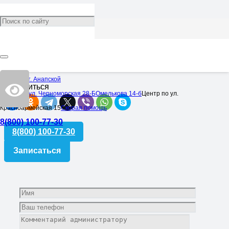
Галоян Ивелина Сергеевна
Врач:
Массажист
Категория:
Специалисты
824
Центр в ст. Анапской
Поделиться
Центр по ул. Черноморская 28-Б
Омелькова 14-б
Центр по ул.
Красноармейская 15
Скорая помощь
8(800) 100-77-30
8(800) 100-77-30
Записаться