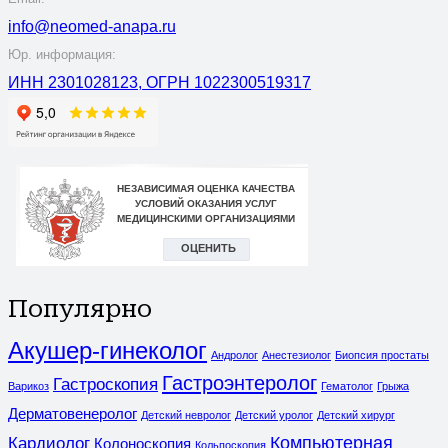
info@neomed-anapa.ru
Юр. информация:
ИНН 2301028123, ОГРН 1022300519317
Популярно
Акушер-гинеколог
Андролог
Анестезиолог
Биопсия простаты
Гастроэнтеролог
Гастроскопия
Варикоз
Гематолог
Грыжа
Дерматовенеролог
Детский невролог
Детский уролог
Детский хирург
Компьютерная
Кардиолог
Колоноскопия
Кольпоскопия