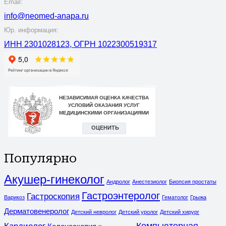
Email:
info@neomed-anapa.ru
Юр. информация:
ИНН 2301028123, ОГРН 1022300519317
Популярно
Акушер-гинеколог
Андролог
Анестезиолог
Биопсия простаты
Гастроэнтеролог
Гастроскопия
Варикоз
Гематолог
Грыжа
Дерматовенеролог
Детский невролог
Детский уролог
Детский хирург