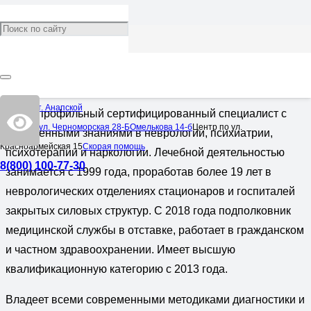
Смирнов Алексей
Дмитриевич
Врач:
Невролог
,
Психотерапевт
Центр в ст. Анапской
Многопрофильный сертифицированный специалист с
Центр по ул. Черноморская 28-Б
Омелькова 14-б
Центр по ул.
углубленными знаниями в неврологии, психиатрии,
Красноармейская 15
Скорая помощь
психотерапии и наркологии. Лечебной деятельностью
8(800) 100-77-30
занимается с 1999 года, проработав более 19 лет в
неврологических отделениях стационаров и госпиталей
закрытых силовых структур. С 2018 года подполковник
медицинской службы в отставке, работает в гражданском
и частном здравоохранении. Имеет высшую
квалификационную категорию с 2013 года.
Владеет всеми современными методиками диагностики и