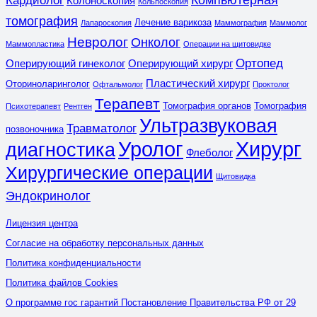
Компьютерная
Кардиолог
Колоноскопия
Кольпоскопия
томография
Лечение варикоза
Лапароскопия
Маммография
Маммолог
Невролог
Онколог
Маммопластика
Операции на щитовидке
Ортопед
Оперирующий гинеколог
Оперирующий хирург
Пластический хирург
Оториноларинголог
Офтальмолог
Проктолог
Терапевт
Томография органов
Томография
Психотерапевт
Рентген
Ультразвуковая
Травматолог
позвоночника
Уролог
Хирург
диагностика
Флеболог
Хирургические операции
Щитовидка
Эндокринолог
Лицензия центра
Согласие на обработку персональных данных
Политика конфиденциальности
Политика файлов Cookies
О программе гос гарантий Постановление Правительства РФ от 29