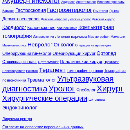
Акушер-гинеколог
Андролог
Анестезиолог
Биопсия простаты
Гастроэнтеролог
Гастроскопия
Варикоз
Гематолог
Грыжа
Дерматовенеролог
Детский невролог
Детский уролог
Детский хирург
Компьютерная
Кардиолог
Колоноскопия
Кольпоскопия
томография
Лечение варикоза
Лапароскопия
Маммография
Маммолог
Невролог
Онколог
Маммопластика
Операции на щитовидке
Ортопед
Оперирующий гинеколог
Оперирующий хирург
Пластический хирург
Оториноларинголог
Офтальмолог
Проктолог
Терапевт
Томография органов
Томография
Психотерапевт
Рентген
Ультразвуковая
Травматолог
позвоночника
Уролог
Хирург
диагностика
Флеболог
Хирургические операции
Щитовидка
Эндокринолог
Лицензия центра
Согласие на обработку персональных данных