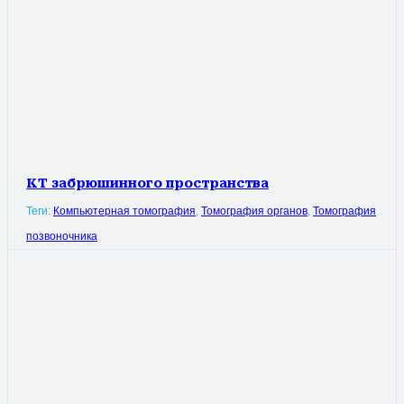
КТ забрюшинного пространства
Теги:
Компьютерная томография
,
Томография органов
,
Томография
позвоночника