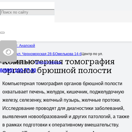
КТ органов брюшной
полости
Категория:
Услуги
Центр в ст. Анапской
4,210
Центр по ул. Черноморская 28-Б
Омелькова 14-б
Центр по ул.
Компьютерная томография
Красноармейская 15
Скорая помощь
органов брюшной полости
8(800) 100-77-30
Компьютерная томография органов брюшной полости
охватывает печень, желудок, кишечник, поджелудочную
железу, селезенку, желчный пузырь, желчные протоки.
Исследование проводят для диагностики заболеваний,
выявления новообразований и других патологий, а также
в рамках подготовки к оперативному вмешательству.