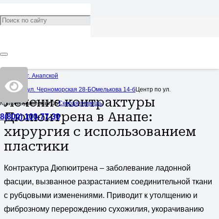
Лечение контрактуры
Дюпюитрена
Категория:
Услуги
Центр в ст. Анапской
2,300
Центр по ул. Черноморская 28-Б
Омелькова 14-б
Центр по ул.
Лечение контрактуры
Красноармейская 15
Скорая помощь
Дюпюитрена в Анапе:
8(800) 100-77-30
хирургия с использованием
пластики
Контрактура Дюпюитрена – заболевание ладонной
фасции, вызванное разрастанием соединительной ткани
с рубцовыми изменениями. Приводит к утолщению и
фиброзному перерождению сухожилия, укорачиванию