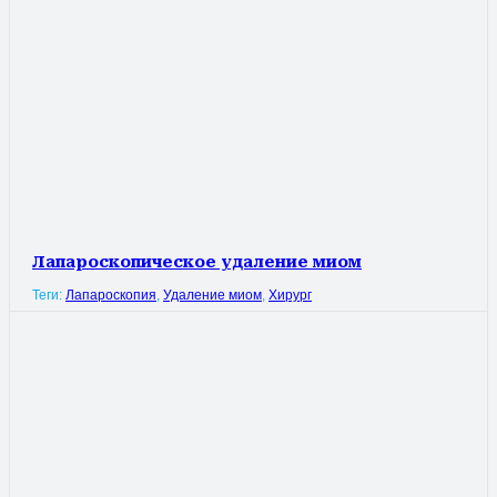
Лапароскопическое удаление миом
Теги:
Лапароскопия
,
Удаление миом
,
Хирург