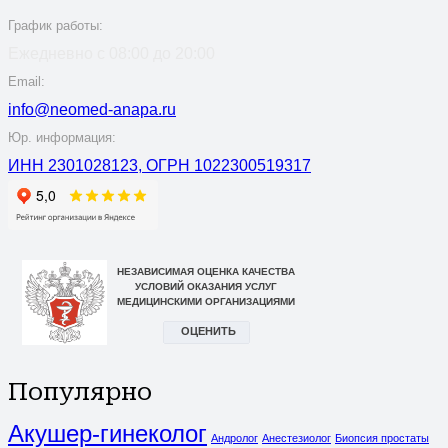
График работы:
Ежедневно с 08:00 до 20:00
Email:
info@neomed-anapa.ru
Юр. информация:
ИНН 2301028123, ОГРН 1022300519317
Популярно
Акушер-гинеколог
Андролог
Анестезиолог
Биопсия простаты