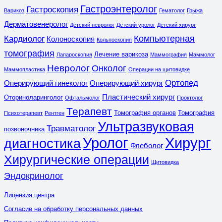
Гастроэнтеролог
Гастроскопия
Варикоз
Гематолог
Грыжа
Дерматовенеролог
Детский невролог
Детский уролог
Детский хирург
Компьютерная
Кардиолог
Колоноскопия
Кольпоскопия
томография
Лечение варикоза
Лапароскопия
Маммография
Маммолог
Невролог
Онколог
Маммопластика
Операции на щитовидке
Ортопед
Оперирующий гинеколог
Оперирующий хирург
Пластический хирург
Оториноларинголог
Офтальмолог
Проктолог
Терапевт
Томография органов
Томография
Психотерапевт
Рентген
Ультразвуковая
Травматолог
позвоночника
Уролог
Хирург
диагностика
Флеболог
Хирургические операции
Щитовидка
Эндокринолог
Лицензия центра
Согласие на обработку персональных данных