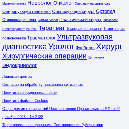
Невролог
Онколог
Маммопластика
Операции на щитовидке
Ортопед
Оперирующий гинеколог
Оперирующий хирург
Пластический хирург
Оториноларинголог
Офтальмолог
Проктолог
Терапевт
Томография органов
Томография
Психотерапевт
Рентген
Ультразвуковая
Травматолог
позвоночника
Уролог
Хирург
диагностика
Флеболог
Хирургические операции
Щитовидка
Эндокринолог
Лицензия центра
Согласие на обработку персональных данных
Политика конфиденциальности
Политика файлов Cookies
О программе гос гарантий Постановление Правительства РФ от 29
декабря 2025 г. № 2188
Территориальная программа Постановление Губернатора