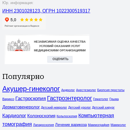
Юр. информация:
ИНН 2301028123, ОГРН 1022300519317
Популярно
Акушер-гинеколог
Андролог
Анестезиолог
Биопсия простаты
Гастроэнтеролог
Гастроскопия
Варикоз
Гематолог
Грыжа
Дерматовенеролог
Детский невролог
Детский уролог
Детский хирург
Компьютерная
Кардиолог
Колоноскопия
Кольпоскопия
томография
Лечение варикоза
Лапароскопия
Маммография
Маммолог