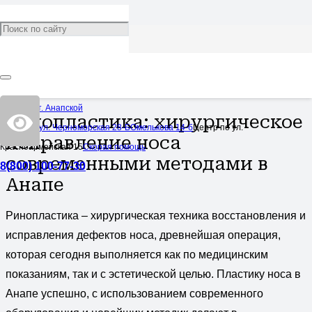
Ринопластика
Категория:
Услуги
2,030
Центр в ст. Анапской
Ринопластика: хирургическое
Центр по ул. Черноморская 28-Б
Омелькова 14-б
Центр по ул.
исправление носа
Красноармейская 15
Скорая помощь
современными методами в
8(800) 100-77-30
Анапе
Ринопластика – хирургическая техника восстановления и
исправления дефектов носа, древнейшая операция,
которая сегодня выполняется как по медицинским
показаниям, так и с эстетической целью. Пластику носа в
Анапе успешно, с использованием современного