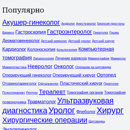
Популярно
Акушер-гинеколог
Андролог
Анестезиолог
Биопсия простаты
Гастроэнтеролог
Гастроскопия
Варикоз
Гематолог
Грыжа
Дерматовенеролог
Детский невролог
Детский уролог
Детский хирург
Компьютерная
Кардиолог
Колоноскопия
Кольпоскопия
томография
Лечение варикоза
Лапароскопия
Маммография
Маммолог
Невролог
Онколог
Маммопластика
Операции на щитовидке
Ортопед
Оперирующий гинеколог
Оперирующий хирург
Пластический хирург
Оториноларинголог
Офтальмолог
Проктолог
Терапевт
Томография органов
Томография
Психотерапевт
Рентген
Ультразвуковая
Травматолог
позвоночника
Уролог
Хирург
диагностика
Флеболог
Хирургические операции
Щитовидка
Эндокринолог