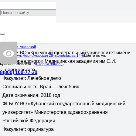
Сенчина Лина Валерьевна
Врач:
Эндокринолог
ОБРАЗОВАНИЕ
Центр в ст. Анапской
ФГАОУ ВО «Крымский федеральный университет имени
Центр по ул. Черноморская 28-Б
Омелькова 14-б
Центр по ул.
В.И.Вернадского» Медицинская академия им С.И.
Красноармейская 15
Скорая помощь
Георгиевского
8(800) 100-77-30
Факультет: Лечебное дело
Специальность: Врач — лечебник
Дата окончания: 2018 год
ФГБОУ ВО «Кубанский государственный медицинский
университет» Министерства здравоохранения
Российской Федерации
Факультет: ординатура