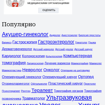
Популярно
Акушер-гинеколог
Андролог
Анестезиолог
Биопсия простаты
Гастроэнтеролог
Гастроскопия
Варикоз
Гематолог
Грыжа
Дерматовенеролог
Детский невролог
Детский уролог
Детский хирург
Компьютерная
Кардиолог
Колоноскопия
Кольпоскопия
томография
Лечение варикоза
Лапароскопия
Маммография
Маммолог
Невролог
Онколог
Маммопластика
Операции на щитовидке
Ортопед
Оперирующий гинеколог
Оперирующий хирург
Пластический хирург
Оториноларинголог
Офтальмолог
Проктолог
Терапевт
Томография органов
Томография
Психотерапевт
Рентген
Ультразвуковая
Травматолог
позвоночника