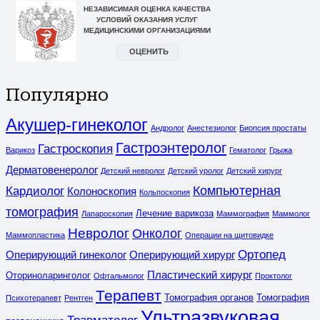
Популярно
Акушер-гинеколог
Андролог
Анестезиолог
Биопсия простаты
Гастроэнтеролог
Гастроскопия
Варикоз
Гематолог
Грыжа
Дерматовенеролог
Детский невролог
Детский уролог
Детский хирург
Компьютерная
Кардиолог
Колоноскопия
Кольпоскопия
томография
Лечение варикоза
Лапароскопия
Маммография
Маммолог
Невролог
Онколог
Маммопластика
Операции на щитовидке
Ортопед
Оперирующий гинеколог
Оперирующий хирург
Пластический хирург
Оториноларинголог
Офтальмолог
Проктолог
Терапевт
Томография органов
Томография
Психотерапевт
Рентген
Ультразвуковая