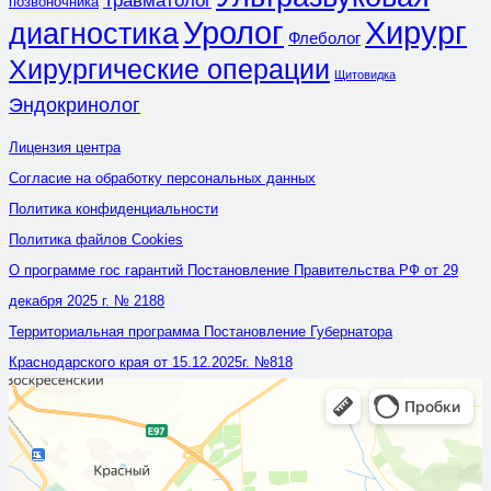
Травматолог
позвоночника
Уролог
Хирург
диагностика
Флеболог
Хирургические операции
Щитовидка
Эндокринолог
Лицензия центра
Согласие на обработку персональных данных
Политика конфиденциальности
Политика файлов Cookies
О программе гос гарантий Постановление Правительства РФ от 29
декабря 2025 г. № 2188
Территориальная программа Постановление Губернатора
Краснодарского края от 15.12.2025г. №818