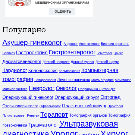
Популярно
Акушер-гинеколог
Андролог
Анестезиолог
Биопсия простаты
Гастроэнтеролог
Гастроскопия
Варикоз
Гематолог
Грыжа
Дерматовенеролог
Детский невролог
Детский уролог
Детский хирург
Компьютерная
Кардиолог
Колоноскопия
Кольпоскопия
томография
Лечение варикоза
Лапароскопия
Маммография
Маммолог
Невролог
Онколог
Маммопластика
Операции на щитовидке
Ортопед
Оперирующий гинеколог
Оперирующий хирург
Пластический хирург
Оториноларинголог
Офтальмолог
Проктолог
Терапевт
Томография органов
Томография
Психотерапевт
Рентген
Ультразвуковая
Травматолог
позвоночника
Уролог
Хирург
диагностика