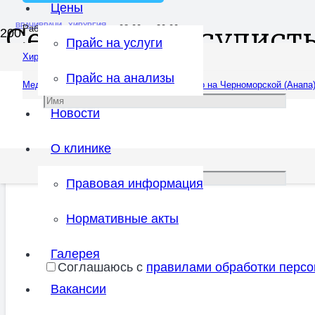
Цены
ВРАЧИ
ВРАЧИ - ХИРУРГИЯ
Сердечно-сосудист
Работаем ежедневно: 08:00 — 20:00
Прайс на услуги
Хирургический центр в Анапской
Прайс на анализы
Медцентр на Омелькова (Анапа)
Медцентр на Черноморской (Анапа
Новости
О клинике
Правовая информация
Нормативные акты
Галерея
Соглашаюсь с
правилами обработки перс
Вакансии