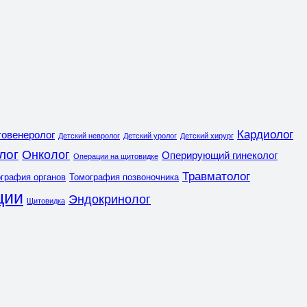
Кардиолог
овенеролог
Детский невролог
Детский уролог
Детский хирург
лог
Онколог
Оперирующий гинеколог
Операции на щитовидке
Травматолог
графия органов
Томография позвоночника
ции
Эндокринолог
Щитовидка