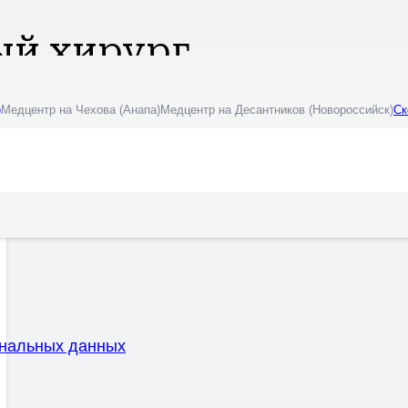
ый хирург
)
Медцентр на Чехова (Анапа)
Медцентр на Десантников (Новороссийск)
Ск
ональных данных