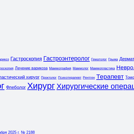
Гастроэнтеролог
Гастроскопия
Дермат
арикоз
Гематолог
Грыжа
Невро
Лечение варикоза
роскопия
Маммография
Маммолог
Маммопластика
Терапевт
ластический хирург
Томо
Проктолог
Психотерапевт
Рентген
г
Хирург
Хирургические опера
Флеболог
бря 2025 г. № 2188