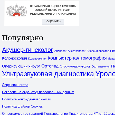
Популярно
Акушер-гинеколог
Андролог
Анестезиолог
Биопсия простаты
В
Компьютерная томография
Колоноскопия
Кольпоскопия
Лапа
Ортопед
Оперирующий хирург
П
Оториноларинголог
Офтальмолог
Уроло
Ультразвуковая диагностика
Лицензия центра
Согласие на обработку персональных данных
Политика конфиденциальности
Политика файлов Cookies
О программе гос гарантий Постановление Правительства РФ от 29 дека