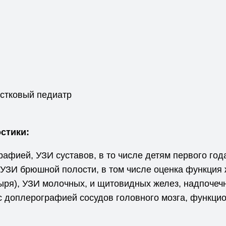
астковый педиатр
стики:
рафией, УЗИ суставов, в то числе детям первого го
УЗИ брюшной полости, в том числе оценка функция 
ыря), УЗИ молочных, и щитовидных желез, надпочеч
 с доплерографией сосудов головного мозга, функц