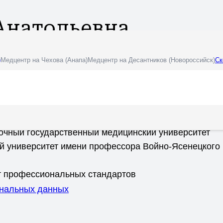
Анатольевна
)
Медцентр на Чехова (Анапа)
Медцентр на Десантников (Новороссийск)
Ск
лее 34 лет, а в области УЗИ 19 лет.
вка:
аснодарский Медицинский. Институт
точный государственный медицинский университет
й университет имени профессора Войно-Ясенецкого 
ет профессиональных стандартов
ональных данных