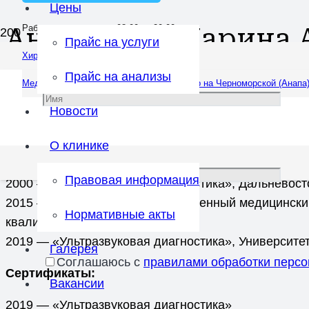
Цены
Антоненко Марина 
Работаем ежедневно: 08:00 — 20:00
Прайс на услуги
Хирургический центр в Анапской
Врач:
Ультразвуковая диагностика
Прайс на анализы
Медцентр на Омелькова (Анапа)
Медцентр на Черноморской (Анапа
Врач ультразвуковой диагностики с общим стажем бо
Новости
Образование и профессиональная переподгото
О клинике
1989 — Диплом по специальности «Педиатрия», Кр
Правовая информация
2000 — «Ультразвуковая диагностика», Дальневос
2015 — Красноярский государственный медицински
Нормативные акты
квалификации
2019 — «Ультразвуковая диагностика», Университ
Галерея
Соглашаюсь с
правилами обработки перс
Сертификаты:
Вакансии
2019 — «Ультразвуковая диагностика»