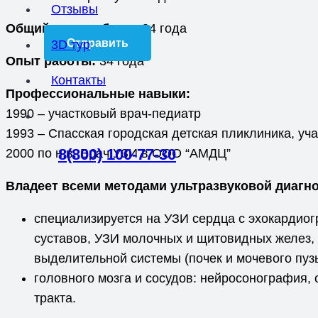
Отзывы
Общий стаж работы:
34 года
3D тур
Опыт работы:
34 года
Контакты
Профессиональные навыки:
1990 – участковый врач-педиатр
1993 – Спасская городская детская пликлиника, уч
8(800) 100-77-30
2000 по н.в. Врач УЗИ в ООО “АМДЦ”
Владеет всеми методами ультразвуковой диагно
специализируется на УЗИ сердца с эхокардиог
суставов, УЗИ молочных и щитовидных желез, 
выделительной системы (почек и мочевого пуз
головного мозга и сосудов: нейросонография,
тракта.